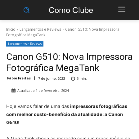
Como Clube
Início
Lançamentos e Reviews
Canon G510: Nova Impressora
Fotográfica MegaTank
Lançamentos e Reviews
Canon G510: Nova Impressora
Fotográfica MegaTank
Fábio Freitas
7 de junho, 2023
5
min.
Atualizado
1 de fevereiro, 2024
Hoje vamos falar de uma das
impressoras fotográficas
com melhor custo-benefício da atualidade: a Canon
G510!
A Mega Tank chega ao mercado com um preço médio de