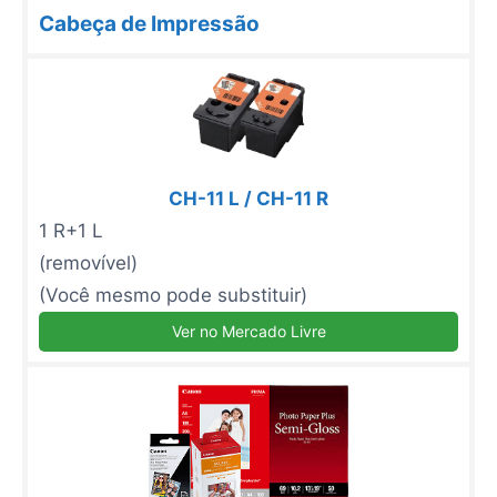
Cabeça de Impressão
CH-11 L / CH-11 R
1 R+1 L
(removível)
(Você mesmo pode substituir)
Ver no Mercado Livre