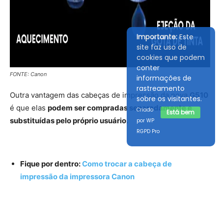
Importante:
Este
site faz uso de
cookies que podem
conter
FONTE: Canon
informações de
rastreamento
Outra vantagem das cabeças de impressão da nova
G510
sobre os visitantes.
é que elas
podem ser compradas separadamente e
Criado
Está bem
substituídas pelo próprio usuário.
por WP
RGPD Pro
Fique por dentro:
Como trocar a cabeça de
impressão da impressora Canon