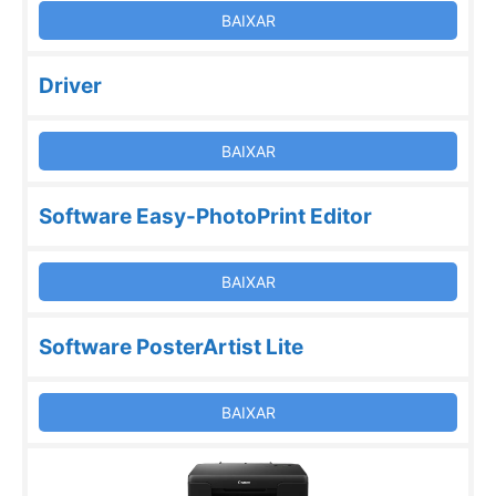
BAIXAR
Driver
BAIXAR
Software Easy-PhotoPrint Editor
BAIXAR
Software PosterArtist Lite
BAIXAR